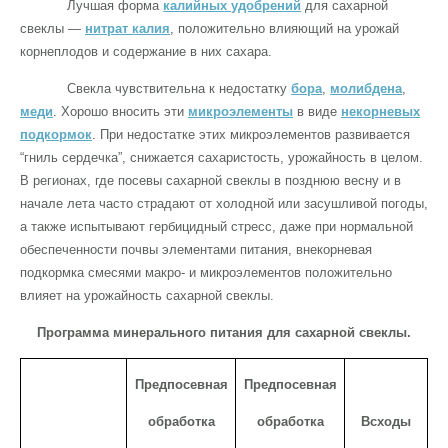
Лучшая форма
калийных удобрений
для сахарной
свеклы —
нитрат калия
, положительно влияющий на урожай
корнеплодов и содержание в них сахара.
Свекла чувствительна к недостатку
бора
,
молибдена
,
меди
. Хорошо вносить эти
микроэлементы
в виде
некорневых
подкормок
. При недостатке этих микроэлементов развивается
“гниль сердечка”, снижается сахаристость, урожайность в целом.
В регионах, где посевы сахарной свеклы в позднюю весну и в
начале лета часто страдают от холодной или засушливой погоды,
а также испытывают гербицидный стресс, даже при нормальной
обеспеченности почвы элементами питания, внекорневая
подкормка смесями макро- и микроэлементов положительно
влияет на урожайность сахарной свеклы.
Программа минерального питания для сахарной свеклы.
Предпосевная
Предпосевная
обработка
обработка
Всходы