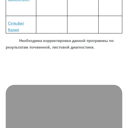
п
Сульфат
Калия
Необходима корректировка данной программы по
результатам почвенной, листовой диагностики.