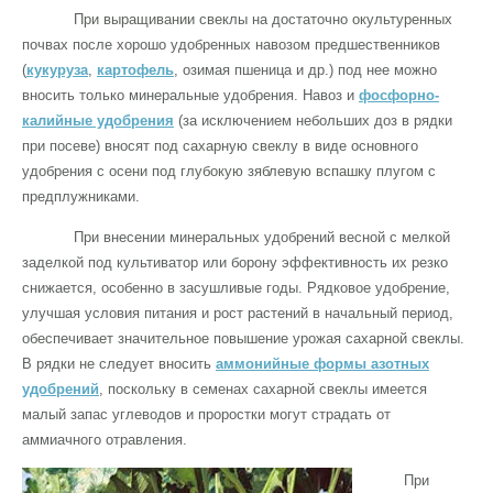
При выращивании свеклы на достаточно окультуренных
почвах после хорошо удобренных навозом предшественников
(
кукуруза
,
картофель
, озимая пшеница и др.) под нее можно
вносить только минеральные удобрения. Навоз и
фосфорно-
калийные удобрения
(за исключением небольших доз в рядки
при посеве) вносят под сахарную свеклу в виде основного
удобрения с осени под глубокую зяблевую вспашку плугом с
предплужниками.
При внесении минеральных удобрений весной с мелкой
заделкой под культиватор или борону эффективность их резко
снижается, особенно в засушливые годы. Рядковое удобрение,
улучшая условия питания и рост растений в начальный период,
обеспечивает значительное повышение урожая сахарной свеклы.
В рядки не следует вносить
аммонийные формы азотных
удобрений
, поскольку в семенах сахарной свеклы имеется
малый запас углеводов и проростки могут страдать от
аммиачного отравления.
При