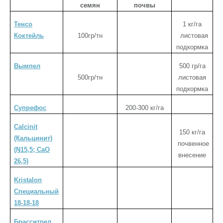
семян
почвы
Тенсо
1 кг/га
Коктейль
100гр/тн
листовая
подкормка
п
Вымпел
500 гр/га
5
500гр/тн
л
истовая
подкормка
п
Супрефос
200-300 кг/га
Calcinit
150 кг/га
(Кальцинит)
почвенное
(N15,5; CaO
внесение
26,5)
Kristalon
Специальный
18-18-18
п
Брасситрел